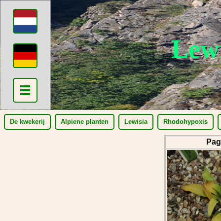
Lew
De kwekerij
Alpiene planten
Lewisia
Rhodohypoxis
Pag